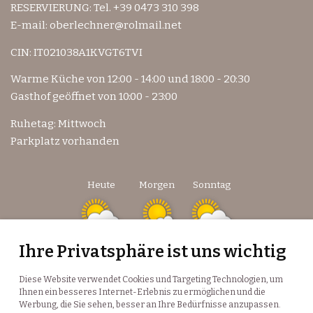
RESERVIERUNG: Tel.
+39 0473 310 398
E-mail:
oberlechner@rolmail.net
CIN: IT021038A1KVGT6TVI
Warme Küche von 12:00 - 14:00 und 18:00 - 20:30
Gasthof geöffnet von 10:00 - 23:00
Ruhetag: Mittwoch
Parkplatz vorhanden
Heute
Morgen
Sonntag
Ihre Privatsphäre ist uns wichtig
17 °C
33 °C
16 °C
33 °C
16 °C
34 °C
©
Landeswetterdienst
Diese Website verwendet Cookies und Targeting Technologien, um
Ihnen ein besseres Internet-Erlebnis zu ermöglichen und die
Werbung, die Sie sehen, besser an Ihre Bedürfnisse anzupassen.
Impressum
Privacy
Kontakt & Anfahrt